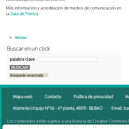
Más información y acreditación de medios de comunicación en
la
Sala de Prensa
.
Buscar en un click
palabra clave
Mapa web
Contacto
Política de privacidad
Av
Alameda Urquijo N°36 - 6ª planta, 48011 - BILBAO
-
Email:
ba
Los contenidos están sujetos a una licencia de Creative Commons 