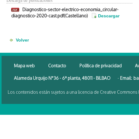
Descarga de publicaciones
Diagnostico-sector-electrico-economia_circular-
diagnostico-2020-cast.pdf(Castellano)
Mapa web
Contacto
Política de privacidad
Av
Alameda Urquijo N°36 - 6ª planta, 48011 - BILBAO
-
Email:
ba
Los contenidos están sujetos a una licencia de Creative Commons 