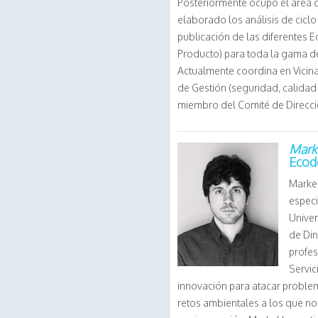
Posteriormente ocupó el área
elaborado los análisis de ciclo 
publicación de las diferentes E
Producto) para toda la gama de
Actualmente coordina en Vicin
de Gestión (seguridad, calidad
miembro del Comité de Direcci
Mark
Ecod
Markel
especi
Univer
de Din
profes
Servic
innovación para atacar proble
retos ambientales a los que no