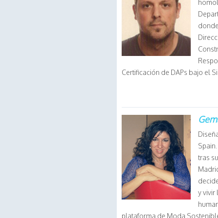
homol
Depart
donde 
Direcc
Constr
Respo
Certificación de DAPs bajo el 
Gem
Diseña
Spain.
tras s
Madrid
decide
y vivi
humano
plataforma de Moda Sostenible