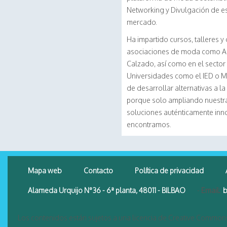
Networking y Divulgación de es
mercado.
Ha impartido cursos, talleres y 
asociaciones de moda como Ac
Calzado, así como en el sector
Universidades como el IED o M
de desarrollar alternativas a l
porque solo ampliando nuestra
soluciones auténticamente inn
encontramos.
Mapa web
Contacto
Política de privacidad
Alameda Urquijo N°36 - 6ª planta, 48011 - BILBAO
-
Email:
b
Los contenidos están sujetos a una licencia de Creative Common