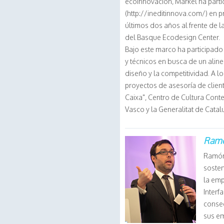
ecoinnovación, Markel ha parti
(http://ineditinnova.com/) en 
últimos dos años al frente de l
del Basque Ecodesign Center.
Bajo este marco ha participado
y técnicos en busca de un aline
diseño y la competitividad. A l
proyectos de asesoría de clien
Caixa", Centro de Cultura Con
Vasco y la Generalitat de Catal
Ramó
Ramón 
sosten
la emp
Interf
conseg
sus em