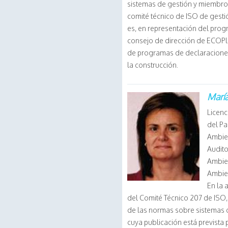
sistemas de gestión y miembro
comité técnico de ISO de gesti
es, en representación del pr
consejo de dirección de ECOPl
de programas de declaraciones
la construcción.
María
Licenc
del Pa
Ambie
Audito
Ambien
Ambie
En la 
del Comité Técnico 207 de ISO, 
de las normas sobre sistemas d
cuya publicación está prevista 