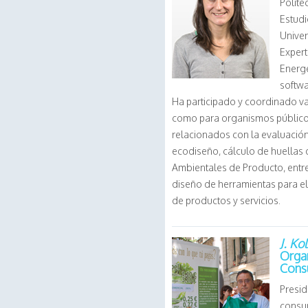
Polité
Estudi
Unive
Expert
Energé
softw
Ha participado y coordinado va
como para organismos públicos,
relacionados con la evaluació
ecodiseño, cálculo de huellas
Ambientales de Producto, entre
diseño de herramientas para e
de productos y servicios.
J. K
Orga
Cons
Presi
consum