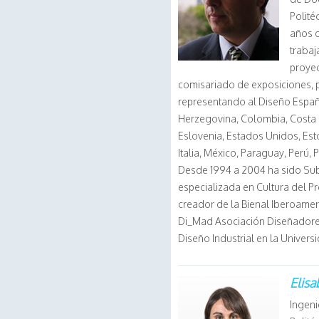
Polité
años d
trabaj
proyec
comisariado de exposiciones, 
representando al Diseño Español
Herzegovina, Colombia, Costa R
Eslovenia, Estados Unidos, Est
Italia, México, Paraguay, Perú, 
Desde 1994 a 2004 ha sido Subd
especializada en Cultura del P
creador de la Bienal Iberoamer
Di_Mad Asociación Diseñadore
Diseño Industrial en la Univers
Elis
Ingeni