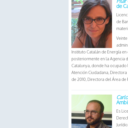
Pilar
de C
Licenc
de Bar
materi
Veinte
admini
Instituto Catalán de Energía en
posteriormente en la Agencia d
Catalunya, donde ha ocupado 
Atención Ciudadana, Directora 
de 2010, Directora del Área de
Carl
Ambi
Es Lic
Derech
Jurídi