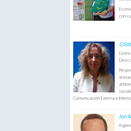
Econom
con cu
Crist
Licenc
Direcc
Respon
actuac
ambien
social
Comunicación Externa e Intern
Jon 
Ingeni