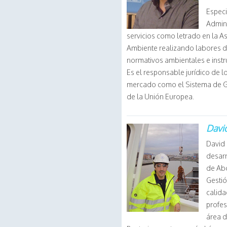
Especi
Admini
servicios como letrado en la As
Ambiente realizando labores d
normativos ambientales e instr
Es el responsable jurídico de 
mercado como el Sistema de Ge
de la Unión Europea.
Davi
David
desarr
de Ab
Gestió
calid
profes
área d