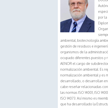
Autóno
especi
por la
Diplom
Organi
siempr
ambiental, biotecnología ambie
gestión de residuos e ingenier
organismos de la administrac
ocupado diferentes puestos y
AENOR el cargo de subdirector
normalización ambiental. Es r
normalización ambiental y es 
desarrollado, o desarrollan en
cabe reseñar relacionadas con 
las normas ISO 14001, ISO 1400
ISO 14073. Así mismo es miemb
que ha desarrollado la Estructu