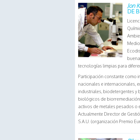
Jon K
DE 
Licenc
Químic
Ambien
Medio 
Ecodis
buenas
tecnologías limpias para difere
Participación constante como 
nacionales e internacionales, e
industriales, biodetergentes y 
biológicos de biorremediación,
activos de metales pesados o e
Actualmente Director de Gestió
S.A.U. (organización Premio E