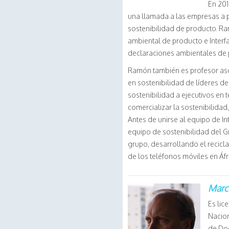
En 201
una llamada a las empresas a p
sostenibilidad de producto. Ra
ambiental de producto e Interf
declaraciones ambientales de 
Ramón también es profesor aso
en sostenibilidad de líderes d
sostenibilidad a ejecutivos en
comercializar la sostenibilida
Antes de unirse al equipo de I
equipo de sostenibilidad del G
grupo, desarrollando el recicl
de los teléfonos móviles en Áfr
Marc
Es lic
Nacion
de Doc