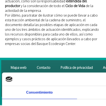
actuación, como son la responsabilidad
extendida del
productor
y la consideración de todo el
Ciclo de Vida
de la
actividad de la empresa.
Por último, para tratar de ilustrar cómo se puede llevar a cabo
esta tracción ambiental de la cadena de suministro, el
documento detalla las posibles etapas de aplicación en cada
uno de los tres ámbitos de actuación identificados, explicando
los recursos disponibles para cada uno de ellos, así como
ejemplos y casos prácticos de aplicación llevados a cabo por
empresas socias del Basque Ecodesign Center.
Mapa web
Contacto
Política de privacidad
Av
Alameda Urquijo N°36 - 6ª planta, 48011 - BILBAO
-
Email:
ba
Los contenidos están sujetos a una licencia de Creative Commons 
Consentimiento